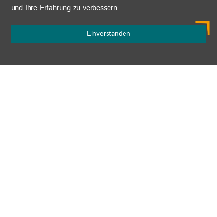
und Ihre Erfahrung zu verbessern.
Einverstanden
Über uns
kwb
Rheingau-Taunus GmbH
Martin-Luther-Straße 13
65307 Bad Schwalbach
Tel:
0 61 24 - 70 84 - 0